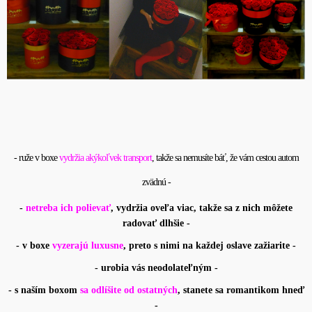
- ruže v boxe
vydržia akýkoľvek transport
, takže sa nemusíte báť, že vám cestou autom
zvädnú -
-
netreba ich polievať
, vydržia oveľa viac, takže sa z nich môžete
radovať dlhšie -
- v boxe
vyzerajú luxusne
, preto s nimi na každej oslave zažiarite -
- urobia vás neodolateľným -
- s naším boxom
sa odlíšite od ostatných
, stanete sa romantikom hneď
-