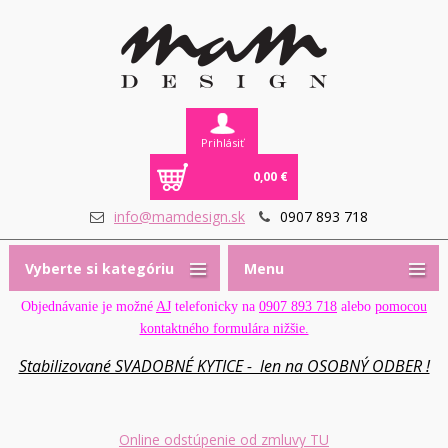
Prihlásiť
0,00 €
info@mamdesign.sk
0907 893 718
Vyberte si kategóriu
Menu
Objednávanie je možné
AJ
telefonicky na
0907 893 718
alebo
pomocou
kontaktného formulára nižšie.
Stabilizované SVADOBNÉ KYTICE - len na OSOBNÝ ODBER !
Online odstúpenie od zmluvy TU