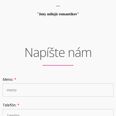
—
"ženy milujú romantikov"
Napíšte nám
Meno:
*
Telefón:
*