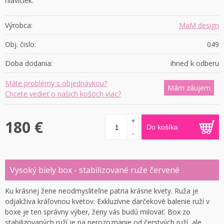
hlavičiek.
Výrobca:
MaM design
Obj. čislo:
049
Doba dodania:
ihneď k odberu
Máte problémy s objednávkou?
Mám záujem
Chcete vedieť o našich košoch viac?
+
180 €
Do košíka
-
Vysoký biely box - stabilizované ruže červené
Ku krásnej žene neodmysliteľne patria krásne kvety. Ruža je
odjakživa kráľovnou kvetov. Exkluzívne darčekové balenie ruží v
boxe je ten správny výber, ženy vás budú milovať. Box zo
stabilizovaných ruží je na nerozoznanie od čerstvých ruží, ale