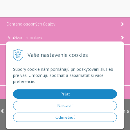
Ochrana osobných údajov
Používanie cookies
Možnosti platby a doprava
Vaše nastavenie cookies
Ako nakupovať
Súbory cookie nám pomáhajú pri poskytovaní služieb
pre vás. Umožňujú spoznať a zapamätať si vaše
Obchodné podmienky
preferencie.
Reklamačný poriadok
Prijať
Nastaviť
© 2026 MaM design - Svadobná výzdoba Trnava, Bratislava, Nitra a
darčekové boxy z ruží, stabilizované kvety. •
tvorba eshopu cez
Odmietnuť
UNIobchod
,
webhosting
spoločnosti
WEBYGROUP