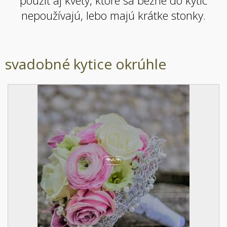
použiť aj kvety, ktoré sa bežne do kytíc
nepoužívajú, lebo majú krátke stonky.
svadobné kytice okrúhle