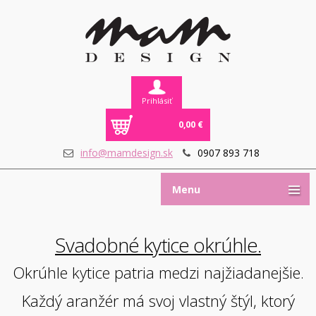
Prihlásiť
0,00 €
info@mamdesign.sk
0907 893 718
Menu
Svadobné kytice okrúhle.
Okrúhle kytice patria medzi najžiadanejšie.
Každý aranžér má svoj vlastný štýl, ktorý