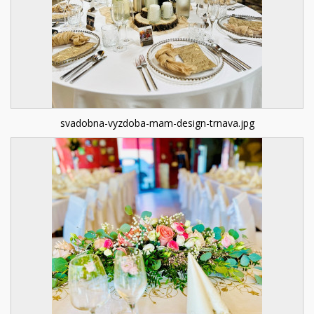
svadobna-vyzdoba-mam-design-trnava.jpg