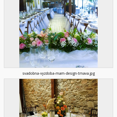
svadobna-vyzdoba-mam-design-trnava.jpg