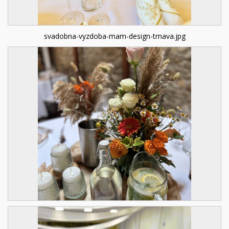
svadobna-vyzdoba-mam-design-trnava.jpg