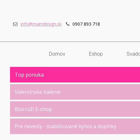
info@mamdesign.sk
0907 893 718
Domov
Eshop
Svado
Top ponuka
Valentínske balenie
Box ruží E-shop
Pre nevesty - stabilizované kytice a doplnky