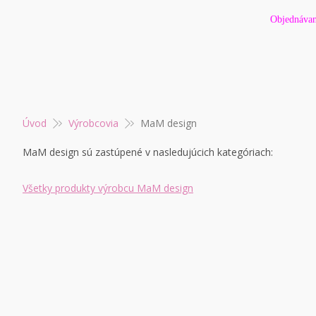
Objednávan
Úvod
Výrobcovia
MaM design
MaM design sú zastúpené v nasledujúcich kategóriach:
Všetky produkty výrobcu MaM design