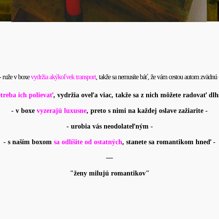
- ruže v boxe
vydržia akýkoľvek transport
, takže sa nemusíte báť, že vám cestou autom zvädnú 
treba ich polievať
, vydržia oveľa viac, takže sa z nich môžete radovať dlhš
- v boxe
vyzerajú luxusne
, preto s nimi na každej oslave zažiarite -
- urobia vás neodolateľným -
- s naším boxom
sa odlíšite od ostatných
, stanete sa romantikom hneď -
—
"ženy milujú romantikov"