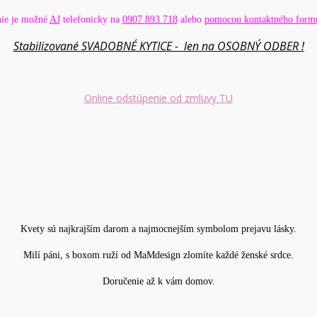
ie je možné
AJ
telefonicky na
0907 893 718
alebo
pomocou kontaktného formul
Stabilizované SVADOBNÉ KYTICE - len na OSOBNÝ ODBER !
Online odstúpenie od zmluvy TU
Kvety sú najkrajším darom a najmocnejším symbolom prejavu lásky.
Milí páni, s boxom ruží od MaMdesign zlomíte každé ženské srdce.
Doručenie až k vám domov.