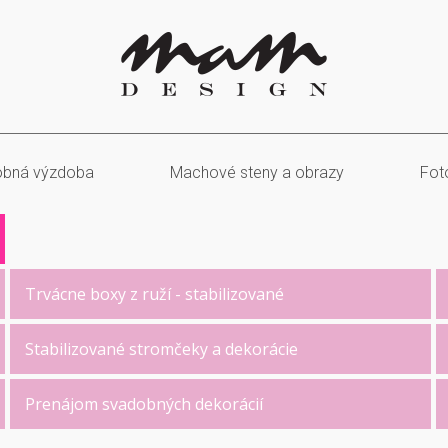
bná výzdoba
Machové steny a obrazy
Fot
Trvácne boxy z ruží - stabilizované
Stabilizované stromčeky a dekorácie
Prenájom svadobných dekorácií