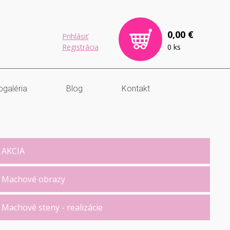
0,00 €
Prihlásiť
Registrácia
0 ks
ogaléria
Blog
Kontakt
AKCIA
Machové obrazy
Machové steny - realizácie