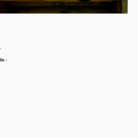
-
ie -