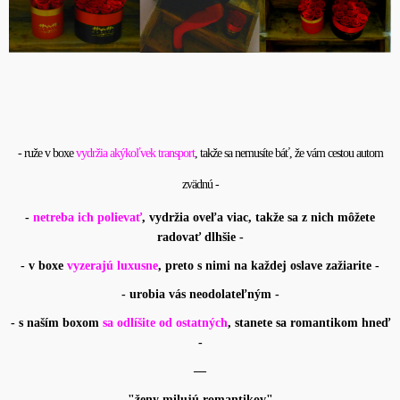
- ruže v boxe
vydržia akýkoľvek transport
, takže sa nemusíte báť, že vám cestou autom
zvädnú -
-
netreba ich polievať
, vydržia oveľa viac, takže sa z nich môžete
radovať dlhšie -
- v boxe
vyzerajú luxusne
, preto s nimi na každej oslave zažiarite -
- urobia vás neodolateľným -
- s naším boxom
sa odlíšite od ostatných
, stanete sa romantikom hneď
-
—
"ženy milujú romantikov"