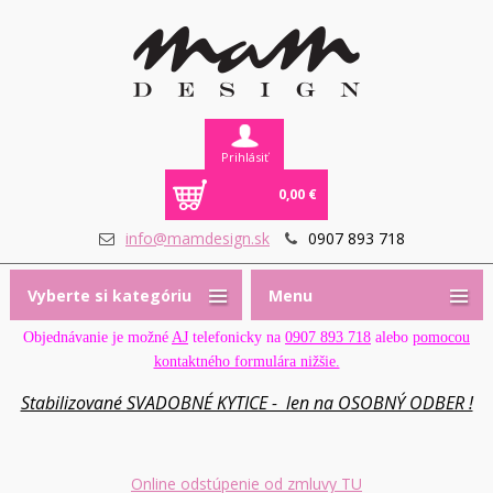
Prihlásiť
0,00 €
info@mamdesign.sk
0907 893 718
Vyberte si kategóriu
Menu
Objednávanie je možné
AJ
telefonicky na
0907 893 718
alebo
pomocou
kontaktného formulára nižšie.
Stabilizované SVADOBNÉ KYTICE - len na OSOBNÝ ODBER !
Online odstúpenie od zmluvy TU