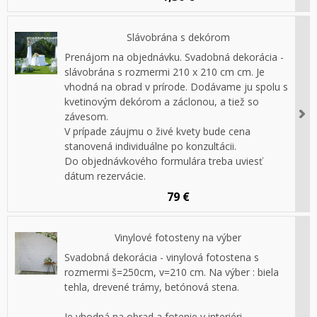
Slávobrána s dekórom
Prenájom na objednávku. Svadobná dekorácia -
slávobrána s rozmermi 210 x 210 cm cm. Je
vhodná na obrad v prírode. Dodávame ju spolu s
kvetinovým dekórom a záclonou, a tiež so
závesom.
V prípade záujmu o živé kvety bude cena
stanovená individuálne po konzultácii.
Do objednávkového formulára treba uviesť
dátum rezervácie.
79 €
Vinylové fotosteny na výber
Svadobná dekorácia - vinylová fotostena s
rozmermi š=250cm, v=210 cm. Na výber : biela
tehla, drevené trámy, betónová stena.
Je vhodná na obrad a fotenie v interiéri.