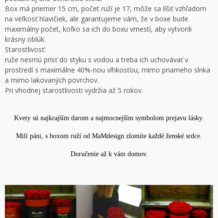
Box má priemer 15 cm, počet ruží je 17, môže sa líšiť vzhľadom
na veľkosť hlavičiek, ale garantujeme vám, že v boxe bude
maximálny počet, koľko sa ich do boxu vmestí, aby vytvorili
krásny oblúk.
Starostlivosť:
ruže nesmú prísť do styku s vodou a treba ich uchovávať v
prostredí s maximálne 40%-nou vlhkosťou, mimo priameho slnka
a mimo lakovaných povrchov.
Pri vhodnej starostlivosti vydržia až 5 rokov.
Kvety sú najkrajším darom a najmocnejším symbolom prejavu lásky.
Milí páni, s boxom ruží od MaMdesign zlomíte každé ženské srdce.
Doručenie až k vám domov.