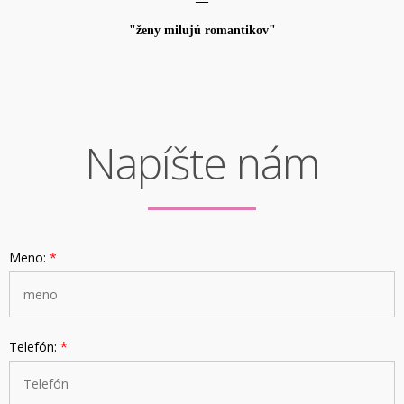
—
"ženy milujú romantikov"
Napíšte nám
Meno:
*
Telefón:
*