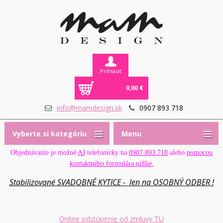
Prihlásiť
0,00 €
info@mamdesign.sk
0907 893 718
Vyberte si kategóriu
Menu
Objednávanie je možné
AJ
telefonicky na
0907 893 718
alebo
pomocou
kontaktného formulára nižšie.
Stabilizované SVADOBNÉ KYTICE - len na OSOBNÝ ODBER !
Online odstúpenie od zmluvy TU