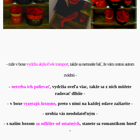
- ruže v boxe
vydržia akýkoľvek transport
, takže sa nemusíte báť, že vám cestou autom
zvädnú -
-
netreba ich polievať
, vydržia oveľa viac, takže sa z nich môžete
radovať dlhšie -
- v boxe
vyzerajú luxusne
, preto s nimi na každej oslave zažiarite -
- urobia vás neodolateľným -
- s naším boxom
sa odlíšite od ostatných
, stanete sa romantikom hneď
-