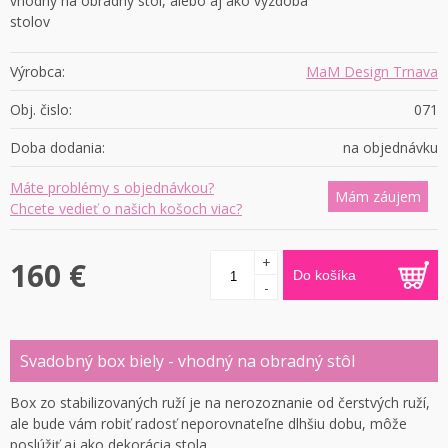
vhodný na obradný stôl, alebo aj ako výzdoba
stolov
Výrobca:
MaM Design Trnava
Obj. čislo:
071
Doba dodania:
na objednávku
Máte problémy s objednávkou?
Mám záujem
Chcete vedieť o našich košoch viac?
+
160 €
Do košíka
-
Svadobný box biely - vhodný na obradný stôl
Box zo stabilizovaných ruží je na nerozoznanie od čerstvých ruží,
ale bude vám robiť radosť neporovnateľne dlhšiu dobu, môže
poslúžiť aj ako dekorácia stola.