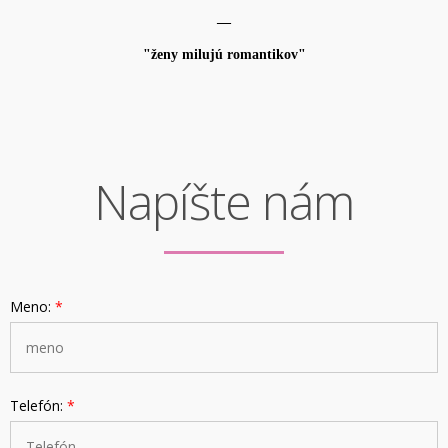
—
"ženy milujú romantikov"
Napíšte nám
Meno:
*
Telefón:
*