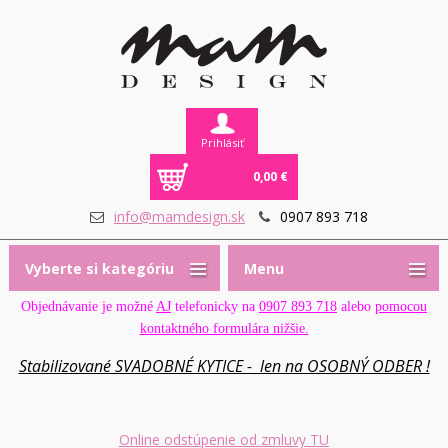
Prihlásiť
0,00 €
info@mamdesign.sk
0907 893 718
Vyberte si kategóriu
Menu
Objednávanie je možné
AJ
telefonicky na
0907 893 718
alebo
pomocou
kontaktného formulára nižšie.
Stabilizované SVADOBNÉ KYTICE - len na OSOBNÝ ODBER !
Online odstúpenie od zmluvy TU