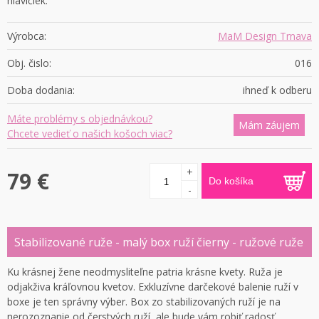
hlavičiek.
Výrobca:
MaM Design Trnava
Obj. čislo:
016
Doba dodania:
ihneď k odberu
Máte problémy s objednávkou?
Mám záujem
Chcete vedieť o našich košoch viac?
+
79 €
Do košíka
-
Stabilizované ruže - malý box ruží čierny - ružové ruže
Ku krásnej žene neodmysliteľne patria krásne kvety. Ruža je
odjakživa kráľovnou kvetov. Exkluzívne darčekové balenie ruží v
boxe je ten správny výber. Box zo stabilizovaných ruží je na
nerozoznanie od čerstvých ruží, ale bude vám robiť radosť