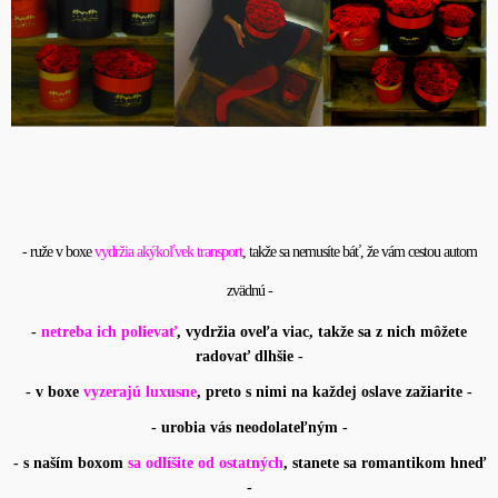
- ruže v boxe
vydržia akýkoľvek transport
, takže sa nemusíte báť, že vám cestou autom
zvädnú -
-
netreba ich polievať
, vydržia oveľa viac, takže sa z nich môžete
radovať dlhšie -
- v boxe
vyzerajú luxusne
, preto s nimi na každej oslave zažiarite -
- urobia vás neodolateľným -
- s naším boxom
sa odlíšite od ostatných
, stanete sa romantikom hneď
-