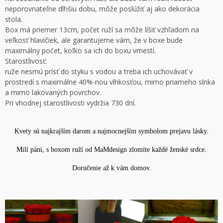
neporovnateľne dlhšiu dobu, môže poslúžiť aj ako dekorácia
stola.
Box má priemer 13cm, počet ruží sa môže líšiť vzhľadom na
veľkosť hlavičiek, ale garantujeme vám, že v boxe bude
maximálny počet, koľko sa ich do boxu vmestí.
Starostlivosť:
ruže nesmú prísť do styku s vodou a treba ich uchovávať v
prostredí s maximálne 40%-nou vlhkosťou, mimo priameho slnka
a mimo lakovaných povrchov.
Pri vhodnej starostlivosti vydržia 730 dní.
Kvety sú najkrajším darom a najmocnejším symbolom prejavu lásky.
Milí páni, s boxom ruží od MaMdesign zlomíte každé ženské srdce.
Doručenie až k vám domov.